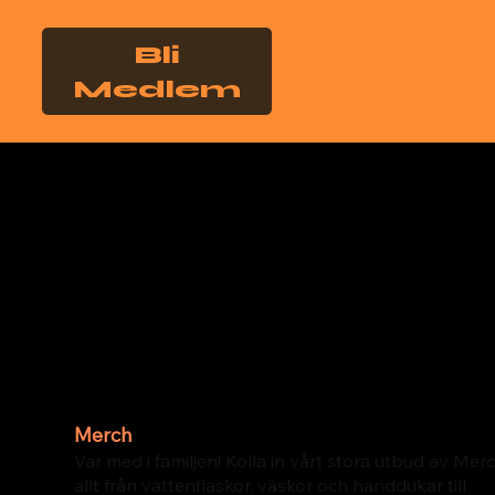
Bli
Medlem
Merch
Var med i familjen! Kolla in vårt stora utbud av Merc
allt från vattenflaskor, väskor och handdukar till