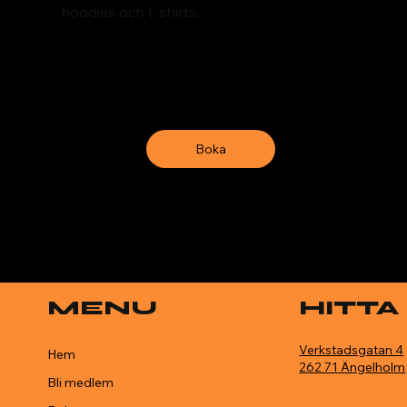
hoodies och t-shirts.
Boka
MENU
HITTA
Verkstadsgatan 4
Hem
262 71 Ängelholm
Bli medlem