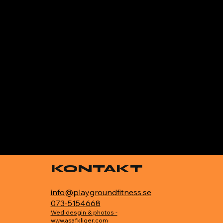
KONTAKT
info@playgroundfitness.se
073-5154668
Wed desgin & photos -
www.asafkliger.com