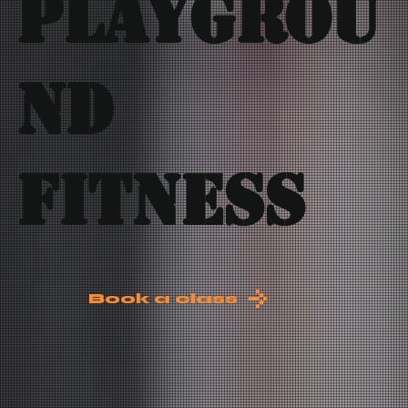
Playgrou
nd
Fitness
Book a class