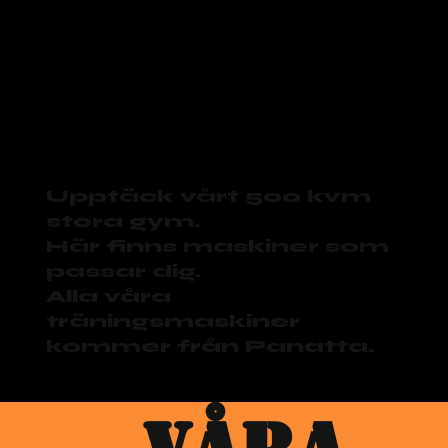
Upptäck vårt 500 kvm
stora gym.
Här finns maskiner som
passar dig.
Alla våra
träningsmaskiner
kommer från Panatta.