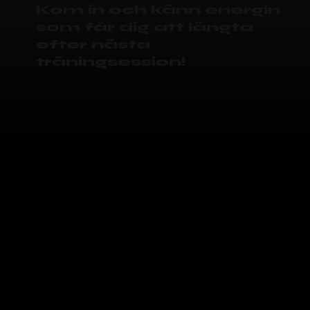
Kom in och känn energin
som får dig att längta
efter nästa
träningsession!